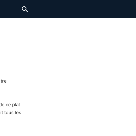
ntre
de ce plat
it tous les