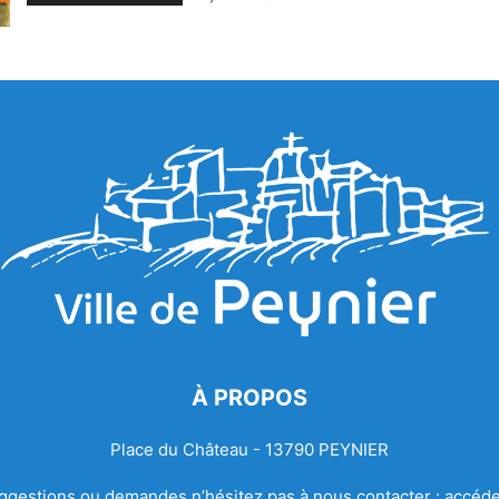
À PROPOS
Place du Château - 13790 PEYNIER
ggestions ou demandes n’hésitez pas à nous contacter :
accéde