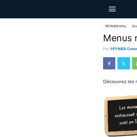
PEYNIER infos
Ec
Menus r
Par
PEYNIER Comm
Découvrez les m