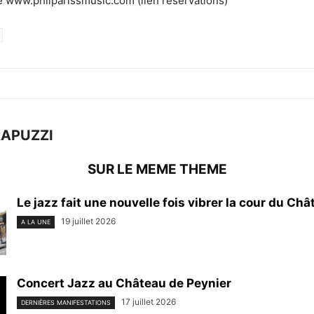
te www.philparissmusic.com (lien réservations)
RAPUZZI
SUR LE MEME THEME
Le jazz fait une nouvelle fois vibrer la cour du Chât
19 juillet 2026
A LA UNE
Concert Jazz au Château de Peynier
17 juillet 2026
DERNIÈRES MANIFESTATIONS