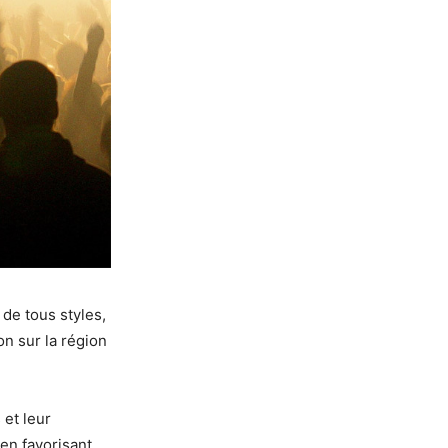
de tous styles,
on sur la région
 et leur
 en favorisant