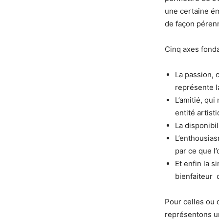
une certaine ém
de façon pére
Cinq axes fonda
La passion, 
représente l
L’amitié, qu
entité artist
La disponibil
L’enthousiasm
par ce que l’
Et enfin la 
bienfaiteur 
Pour celles ou 
représentons un