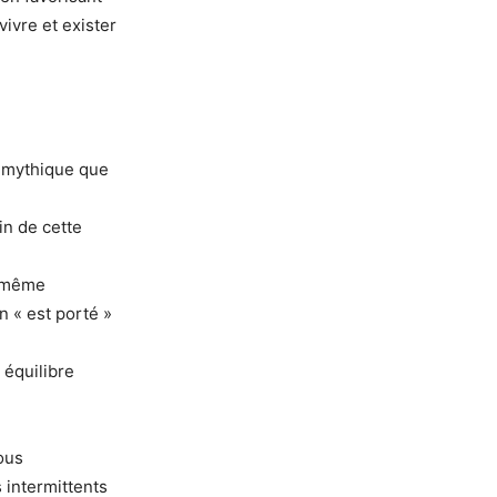
vivre et exister
u mythique que
in de cette
i-même
on « est porté »
 équilibre
ous
 intermittents