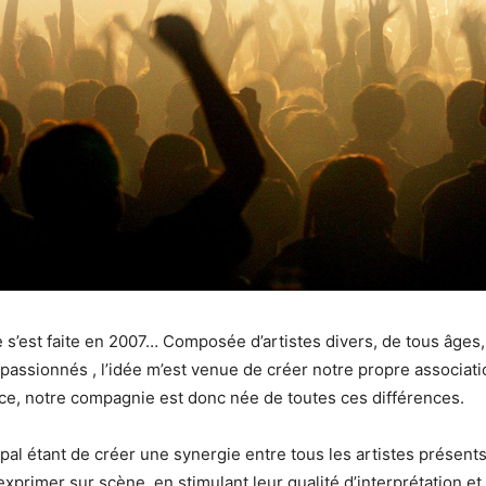
 s’est faite en 2007… Composée d’artistes divers, de tous âges, 
 passionnés , l’idée m’est venue de créer notre propre associati
ce, notre compagnie est donc née de toutes ces différences.
pal étant de créer une synergie entre tous les artistes présents
xprimer sur scène, en stimulant leur qualité d’interprétation et