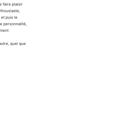
faire plaisir
nthousiaste,
 et puis le
re personnalité,
plement
autre, quel que