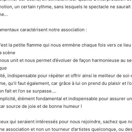
otion, un certain rythme, sans lesquels le spectacle ne saurait 
nne…
mentaux caractérisent notre association :
c’est la petite flamme qui nous emmène chaque fois vers ce lie
a scène
i nous unit et nous permet d’évoluer de façon harmonieuse au se
ique
ité, indispensable pour répéter et offrir ainsi le meilleur de so
e, qu’il faut également, car grâce à lui on prend du plaisir et l’
on fait et l’on se surpasse….
simplicité, élément fondamental et indispensable pour assurer un
car source de joie et de bonne humeur !
ceux qui seraient intéressés pour nous rejoindre, sachez que n
e association et non un tourneur d’artistes quelconque, ou des