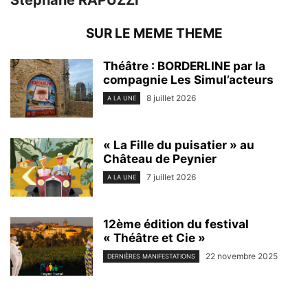
Stéphane RAPUZZI
SUR LE MEME THEME
Théâtre : BORDERLINE par la
compagnie Les Simul’acteurs
8 juillet 2026
A LA UNE
« La Fille du puisatier » au
Château de Peynier
7 juillet 2026
A LA UNE
12ème édition du festival
« Théâtre et Cie »
22 novembre 2025
DERNIÈRES MANIFESTATIONS