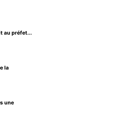
t au préfet...
e la
rs une