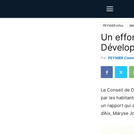
PEYNIER infos
Mé
Un effor
Dévelop
Par
PEYNIER Comm
Le Conseil de D
par les habitan
un rapport qui 
d’Aix, Maryse J