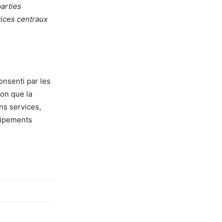
parties
vices centraux
consenti par les
ion que la
ns services,
uipements