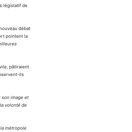
 législatif de
t nouveau débat
rt pointent la
illeures
vile, pâtiraient
bservent-ils
r son image et
la volonté de
 la métropole