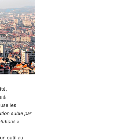
ité,
s à
ause les
tution subie par
lutions »
.
un outil au