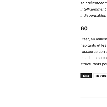
soit déconcentré
intelligemment 
indispensables 
60
C’est, en millio
habitants et les
ressource corre
mais bien au c
structurants pou
TAGS
Métropo