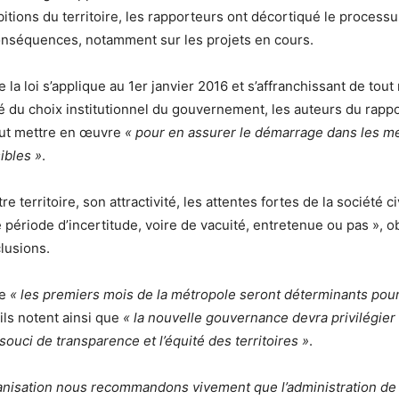
tions du territoire, les rapporteurs ont décortiqué le processus
onséquences, notamment sur les projets en cours.
 la loi s’applique au 1er janvier 2016 et s’affranchissant de tou
té du choix institutionnel du gouvernement, les auteurs du rappo
out mettre en œuvre
« pour en assurer le démarrage dans les me
ibles »
.
e territoire, son attractivité, les attentes fortes de la société ci
 période d’incertitude, voire de vacuité, entretenue ou pas », o
lusions.
ue
« les premiers mois de la métropole seront déterminants pou
 ils notent ainsi que
« la nouvelle gouvernance devra privilégier 
souci de transparence et l’équité des territoires »
.
anisation nous recommandons vivement que l’administration de