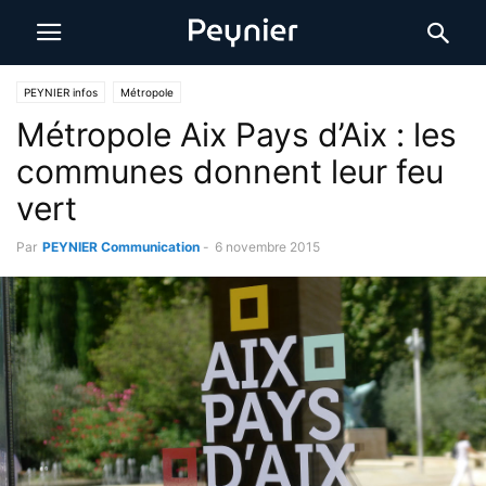
PEYNIER infos
Métropole
Métropole Aix Pays d’Aix : les
communes donnent leur feu
vert
Par
PEYNIER Communication
-
6 novembre 2015