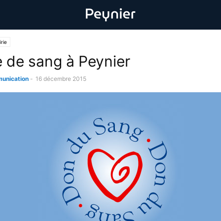
rie
e de sang à Peynier
unication
-
16 décembre 2015