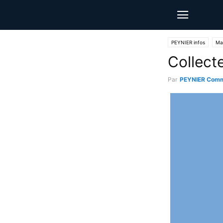
PEYNIER infos
Mai
Collect
Par
PEYNIER Comm