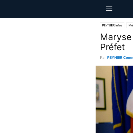
PEYNIER infos
Mé
Maryse 
Préfet
Par
PEYNIER Comm