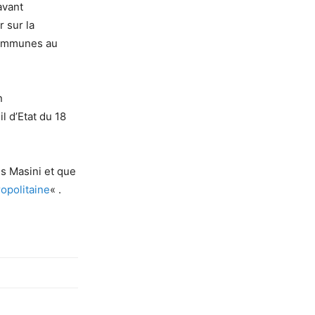
avant
er
sur la
ommunes
au
n
l d’Etat d
u
18
s Masini et que
ropolitaine
« .