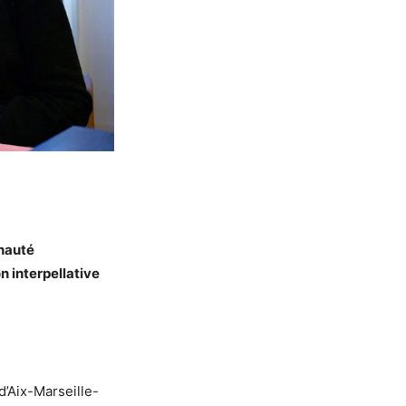
nauté
 interpellative
d’Aix-Marseille-