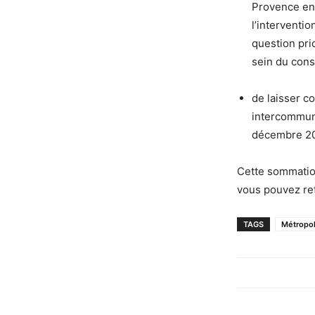
Provence
en
l’interv
e
ntio
ques
ti
on p
ri
sein d
u c
on
de laisser c
intercomm
u
d
éce
mbre 2
Cette sommation
vous pouvez ret
TAGS
Métropo