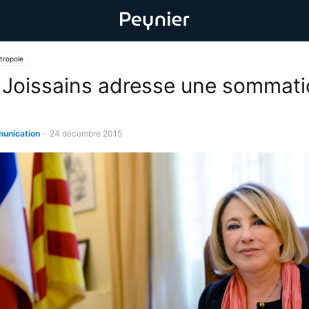
tropole
Joissains adresse une sommati
unication
-
24 décembre 2015