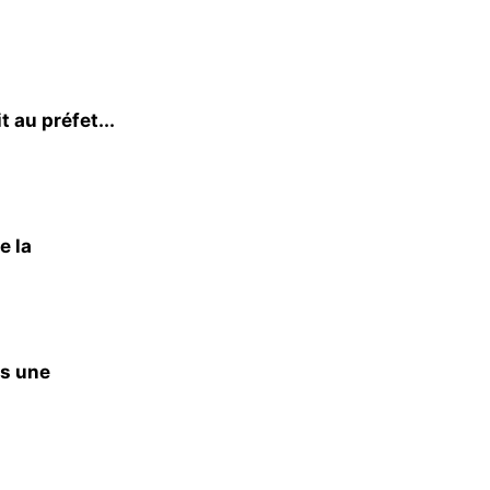
t au préfet...
e la
rs une