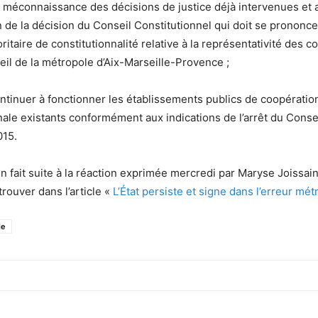
 méconnaissance des décisions de j
u
s
t
ice déjà in
t
ervenues et
n
de la décision du Conseil Constitutionnel qui doi
t
se prono
nc
o
ritaire
de
constitutionnalité relative
à la représentativité des
c
se
il
de la
métropole d’Aix-Marseille-Provence ;
ontinuer
à fonctionner les établissements publics de
coopératio
nale
existants
conformément aux
indications de l’arrêt du Consei
015.
 fait suite à la réaction exprimée
mercredi par Maryse Joissain
rouver dans l’article «
L’État persiste et signe dans l’erreur mét
le