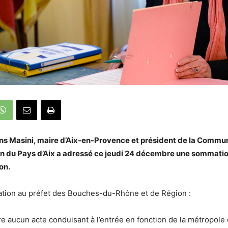
ns Masini, maire d’Aix-en-Provence et président de la Commu
n du Pays d’Aix a adressé ce jeudi 24 décembre une sommation
on.
ation au préfet
des Bouches-du-Rhône et de Région
:
re aucun acte conduisant
à l’entrée en fon
c
t
i
o
n
de
l
a
métropole