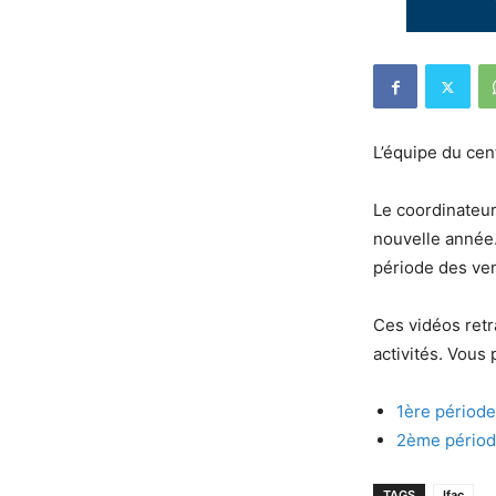
L’équipe du cen
Le coordinateur
nouvelle année
période des ve
Ces vidéos retr
activités. Vous 
1ère périod
2ème périod
TAGS
Ifac