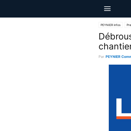
PEYNIER infos
Pr
Débrous
chantie
Par
PEYNIER Comm