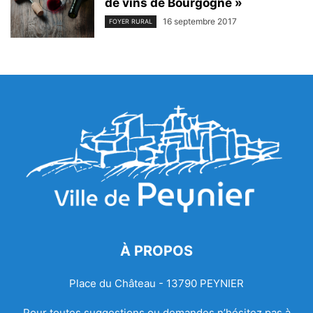
de vins de Bourgogne »
16 septembre 2017
FOYER RURAL
À PROPOS
Place du Château - 13790 PEYNIER
Pour toutes suggestions ou demandes n’hésitez pas à