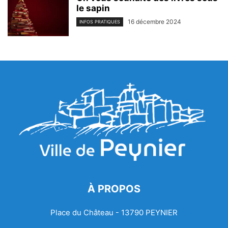
le sapin
16 décembre 2024
INFOS PRATIQUES
À PROPOS
Place du Château - 13790 PEYNIER