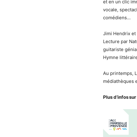
et en un clic i
vocale, spectac
comédiens…
Jimi Hendrix et 
Lecture par Nat
guitariste géni
Hymne littérai
Au printemps, L
médiathèques et
Plus d’infos sur