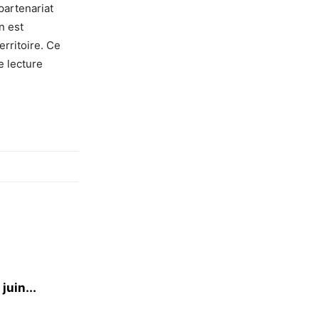
partenariat
n est
erritoire. Ce
e lecture
juin...