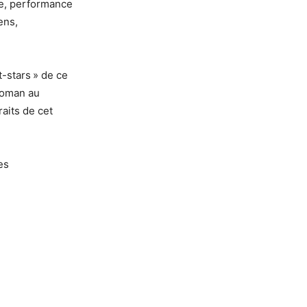
re, performance
ens,
t-stars » de ce
 roman au
raits de cet
es