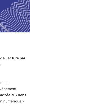
 de Lecture par
u
s les
l’événement
sacrée aux liens
lon numérique »