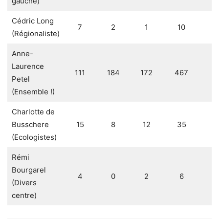
gauche)
Cédric Long
7
2
1
10
0
(Régionaliste)
Anne-
Laurence
111
184
172
467
2
Petel
(Ensemble !)
Charlotte de
Busschere
15
8
12
35
2
(Ecologistes)
Rémi
Bourgarel
4
0
2
6
0
(Divers
centre)