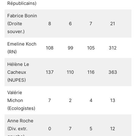
Républicains)
Fabrice Bonin
(Droite
8
6
7
21
1
souver.)
Emeline Koch
108
99
105
312
1
(RN)
Hélène Le
Cacheux
137
110
116
363
2
(NUPES)
Valérie
Michon
7
2
4
13
0
(Ecologistes)
Anne Roche
(Div. extr.
0
7
5
12
0