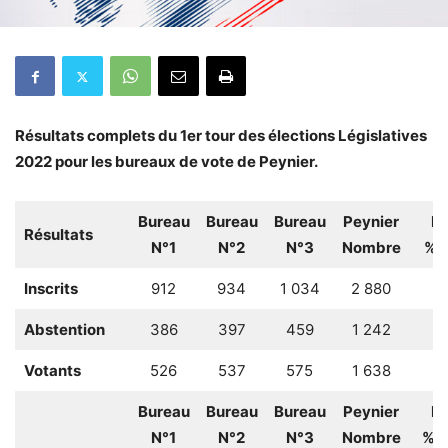
Résultats complets du 1er tour des élections Législatives
2022 pour les bureaux de vote de Peynier.
Bureau
Bureau
Bureau
Peynier
Pe
Résultats
N°1
N°2
N°3
Nombre
% I
Inscrits
912
934
1 034
2 880
Abstention
386
397
459
1 242
4
Votants
526
537
575
1 638
5
Bureau
Bureau
Bureau
Peynier
Pe
N°1
N°2
N°3
Nombre
% V