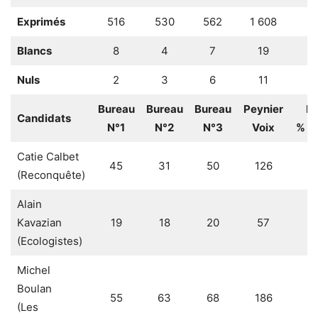
Exprimés
516
530
562
1 608
9
Blancs
8
4
7
19
1
Nuls
2
3
6
11
0
Bureau
Bureau
Bureau
Peynier
Pe
Candidats
N°1
N°2
N°3
Voix
% E
Catie Calbet
45
31
50
126
7
(Reconquête)
Alain
Kavazian
19
18
20
57
3
(Ecologistes)
Michel
Boulan
55
63
68
186
1
(Les