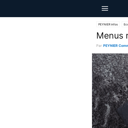
PEYNIER infos
Ec
Menus 
Par
PEYNIER Comm