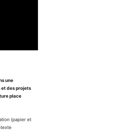
ns une
 et des projets
ture place
tion (papier et
ntexte