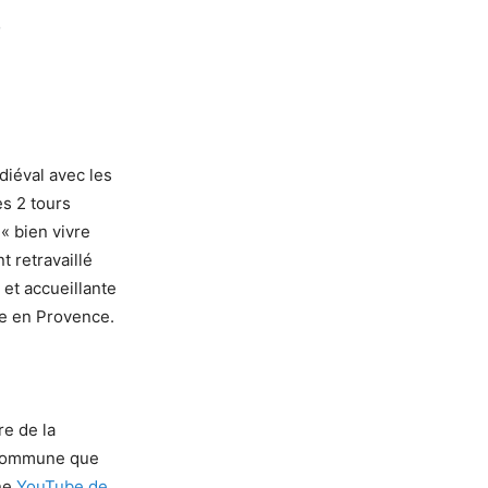
diéval avec les
es 2 tours
 « bien vivre
 retravaillé
et accueillante
vre en Provence.
e
re de la
 commune que
ine
YouTube de