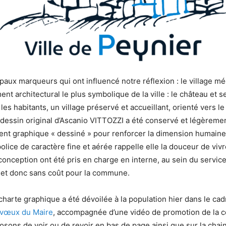
ipaux marqueurs qui ont influencé notre réflexion : le village mé
ent architectural le plus symbolique de la ville : le château et s
es habitants, un village préservé et accueillant, orienté vers le
dessin original d’Ascanio VITTOZZI a été conservé et légèrement
ent graphique « dessiné » pour renforcer la dimension humaine 
police de caractère fine et aérée rappelle elle la douceur de vi
conception ont été pris en charge en interne, au sein du servic
et donc sans coût pour la commune.
charte graphique a été dévoilée à la population hier dans le cad
 vœux du Maire
, accompagnée d’une vidéo de promotion de la
sons de voir ou de revoir en bas de page ainsi que sur la cha