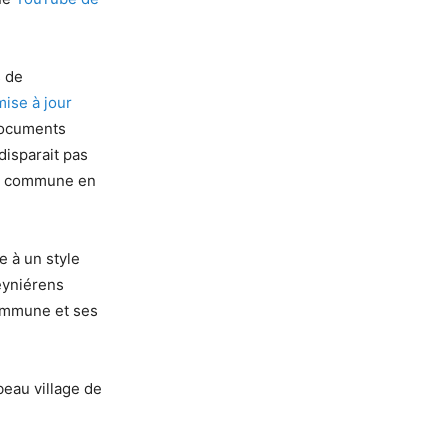
s de
mise à jour
documents
disparait pas
 la commune en
e à un style
eyniérens
commune et ses
eau village de