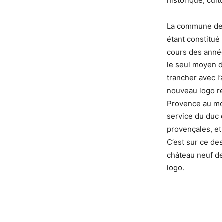
historique, cul
La commune de P
étant constitué
cours des année
le seul moyen d
trancher avec l’
nouveau logo re
Provence au mom
service du duc d
provençales, et 
C’est sur ce de
château neuf de
logo.