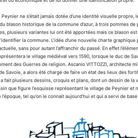
turel ou économique et de lui donner une identification propre.
eynier ne s’était jamais dotée d’une identité visuelle propre, l
 du blason historique de la commune d’azur, à trois pommes de p
s, plusieurs variantes lui ont été apportées mais ce blason est 
’identifier la commune. L’idée d’une nouvelle charte graphique
actuelle, sans pour autant l’affranchir du passé. En effet l’élémen
présentera le village médiéval vers 1590, lorsque le duc de Sav
ent des Guerres de religion. Ascanio VITTOZZI, architecte milit
e Savoie, a alors été chargé de faire un état des lieux des forti
a fait plusieurs dessins, croquis et plans, dont un dessin de la v
ssin que figure l’esquisse représentant le village de Peynier et
 l’époque, tel qu’on le connait aujourd’hui et qui a servi de ba