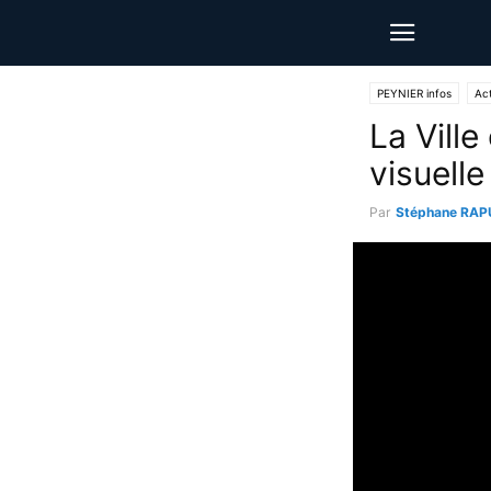
PEYNIER infos
Act
La Ville
visuelle
Par
Stéphane RAP