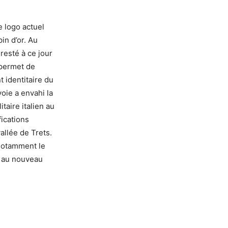
e logo actuel
in d’or. Au
resté à ce jour
 permet de
t identitaire du
oie a envahi la
aire italien au
fications
allée de Trets.
 notamment le
se au nouveau