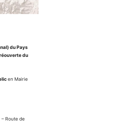
nal
) du Pays
 réouverte du
blic
en Mairie
B – Route de