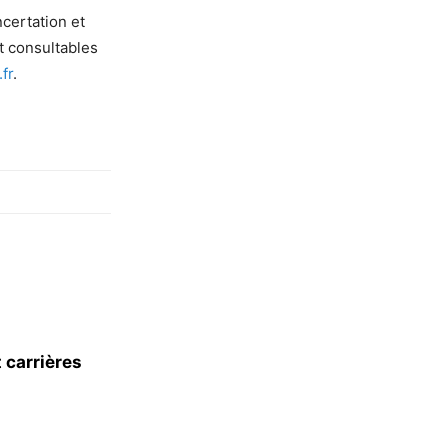
ncertation et
t consultables
fr
.
 carrières