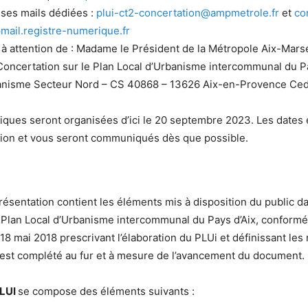
sses mails dédiées :
plui-ct2-concertation@ampmetrole.fr
et
co
mail.registre-numerique.fr
, à attention de : Madame le Président de la Métropole Aix-Marse
oncertation sur le Plan Local d’Urbanisme intercommunal du Pa
anisme Secteur Nord – CS 40868 – 13626 Aix-en-Provence Ce
iques seront organisées d’ici le 20 septembre 2023. Les dates e
tion et vous seront communiqués dès que possible.
résentation contient les éléments mis à disposition du public d
u Plan Local d’Urbanisme intercommunal du Pays d’Aix, conformé
 18 mai 2018 prescrivant l’élaboration du PLUi et définissant les
l est complété au fur et à mesure de l’avancement du document.
PLUI
se compose des éléments suivants :