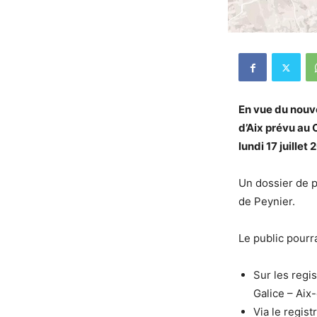
En vue du nouve
d’Aix prévu au 
lundi 17 juille
Un dossier de p
de Peynier.
Le public pourr
Sur les regi
Galice – Ai
Via le regis