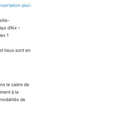
ncertation-plui-
ille-
ys d’Aix –
dex 1
t lieux sont en
ans le cadre de
ment à la
 modalités de