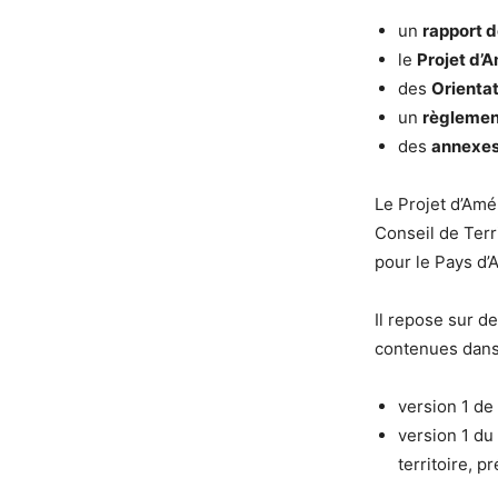
un
rapport 
le
Projet d
des
Orienta
un
règlement
des
annexe
Le Projet d’Am
Conseil de Terr
pour le Pays d’A
Il repose sur d
contenues dans
version 1 de 
version 1 du
territoire, pr