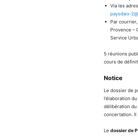
Via les adre
paysdaix-2@
Par courrier
Provence – C
Service Urb
5 réunions publ
cours de défini
Notice
Le dossier de p
l’élaboration d
délibération du
concertation. I
Le
dossier de 