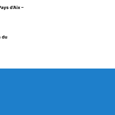
ays d’Aix –
s du