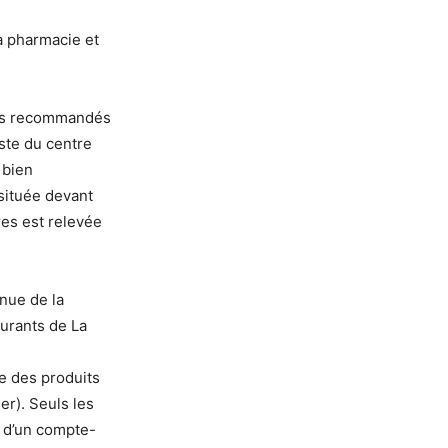
a pharmacie et
iers recommandés
ste du centre
 bien
située devant
res est relevée
nue de la
ourants de La
te des produits
er). Seuls les
s d’un compte-