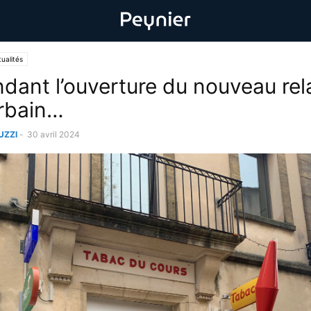
ualités
ndant l’ouverture du nouveau rel
rbain…
UZZI
-
30 avril 2024