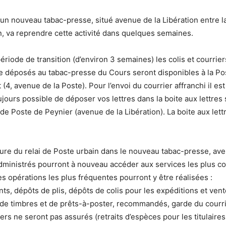
n nouveau tabac-presse, situé avenue de la Libération entre l
on, va reprendre cette activité dans quelques semaines.
ériode de transition (d’environ 3 semaines) les colis et courr
 déposés au tabac-presse du Cours seront disponibles à la Po
 (4, avenue de la Poste). Pour l’envoi du courrier affranchi il est
ours possible de déposer vos lettres dans la boite aux lettres 
 de Poste de Peynier (avenue de la Libération). La boite aux lett
ure du relai de Poste urbain dans le nouveau tabac-presse, ave
administrés pourront à nouveau accéder aux services les plus c
es opérations les plus fréquentes pourront y être réalisées :
ts, dépôts de plis, dépôts de colis pour les expéditions et ven
 de timbres et de prêts-à-poster, recommandés, garde du courri
iers ne seront pas assurés (retraits d’espèces pour les titulaire