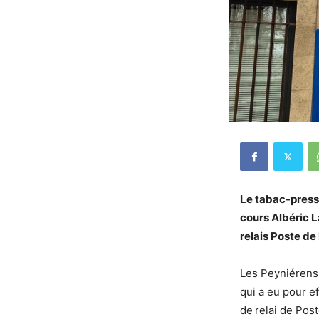
Le tabac-presse
cours Albéric L
relais Poste d
Les Peyniérens 
qui a eu pour e
de
relai de Post