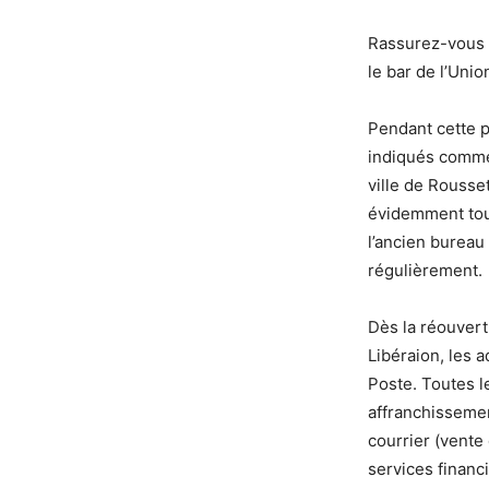
Rassurez-vous u
le bar de l’Uni
Pendant cette p
indiqués comme
ville de Rousset
évidemment touj
l’ancien bureau
régulièrement.
Dès la réouvert
Libéraion, les 
Poste. Toutes l
affranchissemen
courrier (vente
services financ