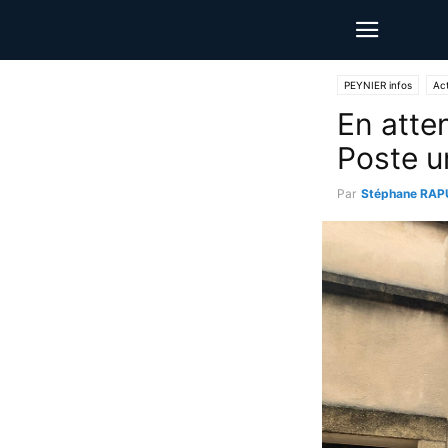
PEYNIER infos
Act
En atte
Poste u
Par
Stéphane RAP