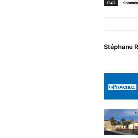
TAGS
Commém
Stéphane 