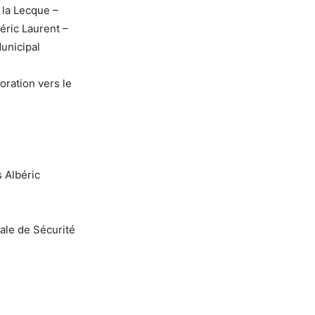
 la Lecque –
éric Laurent –
unicipal
ration vers le
s Albéric
nale de Sécurité