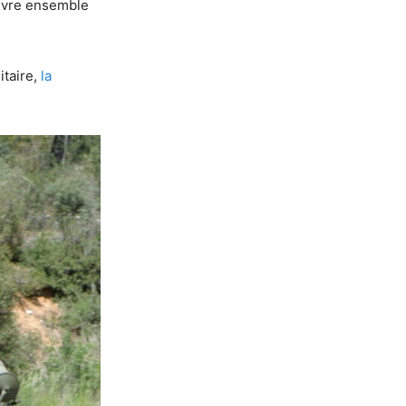
vivre ensemble
itaire,
la