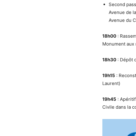
Second passa
Avenue de la
Avenue du C
18h00
: Rassem
Monument aux mo
18h30
: Dépôt 
19h15
: Reconst
Laurent)
19h45
: Apériti
Civile dans la c