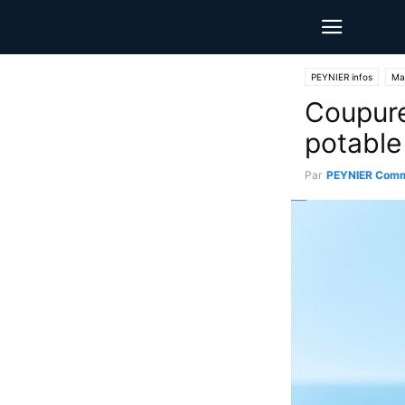
PEYNIER infos
Mai
Coupure
potable
Par
PEYNIER Comm