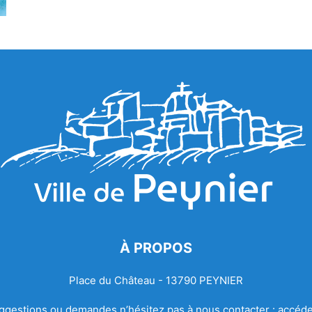
À PROPOS
Place du Château - 13790 PEYNIER
ggestions ou demandes n’hésitez pas à nous contacter :
accéde