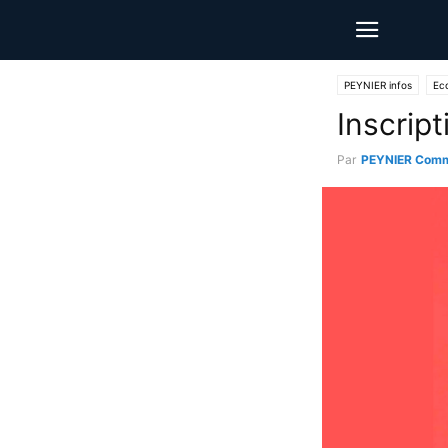
PEYNIER infos
Ec
Inscrip
Par
PEYNIER Comm