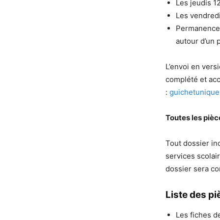
Les jeudis 1
Les vendredi
Permanence e
autour d’un p
L’envoi en vers
complété et acc
:
guichetuniqu
Toutes les pièc
Tout dossier in
services scolair
dossier sera co
Liste des p
Les fiches d