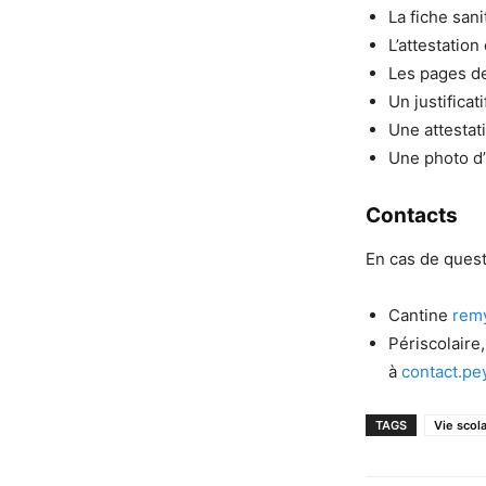
La fiche sani
L’attestatio
Les pages de
Un justificat
Une attestati
Une photo d’i
Contacts
En cas de quest
Cantine
remy
Périscolaire,
à
contact.pe
TAGS
Vie scola