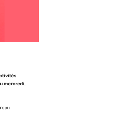
ctivités
 du mercredi,
ureau