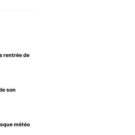
a rentrée de
 de son
risque météo