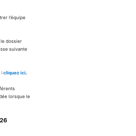
rer l’équipe
 le dossier
esse suivante
 :
cliquez ici
.
férents
idée lorsque le
026