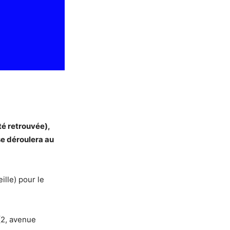
té retrouvée),
se déroulera au
ille) pour le
(2, avenue