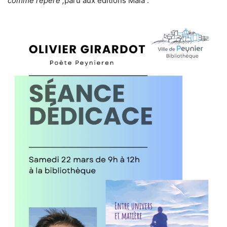
comme repère ,
paru aux éditions Maïa :