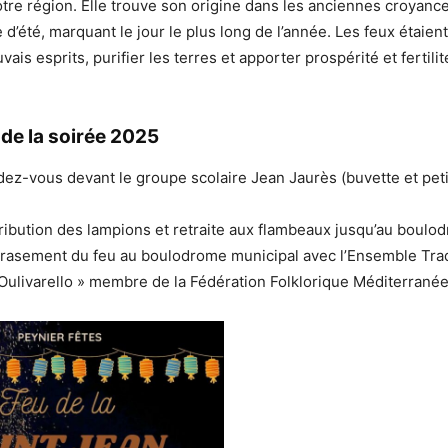
re région. Elle trouve son origine dans les anciennes croyanc
e d’été, marquant le jour le plus long de l’année. Les feux étaie
ais esprits, purifier les terres et apporter prospérité et fertili
e la soirée 2025
ez-vous devant le groupe scolaire Jean Jaurès (buvette et peti
tribution des lampions et retraite aux flambeaux jusqu’au boulo
rasement du feu au boulodrome municipal avec l’Ensemble Trad
Oulivarello » membre de la Fédération Folklorique Méditerrané