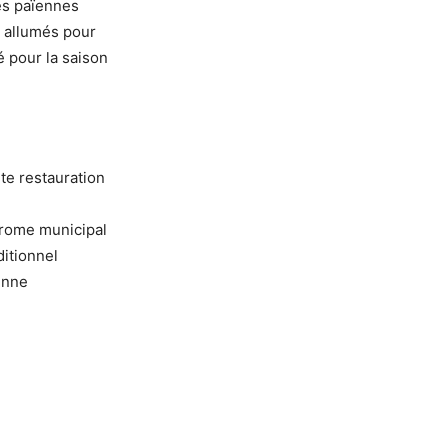
es païennes
nt allumés pour
té pour la saison
te restauration
drome municipal
itionnel
enne