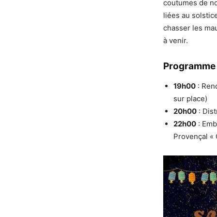
coutumes de not
liées au solstic
chasser les mauv
à venir.
Programme d
19h00
: Rend
sur place)
20h00
: Dis
22h00
: Emb
Provençal « 