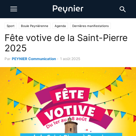
Sport
Boule Peyniérenne
Agenda
Dernières manifestations
Fête votive de la Saint-Pierre
Animations
PEYNIER Fêtes
2025
Par
PEYNIER Communication
-
1 août 2025