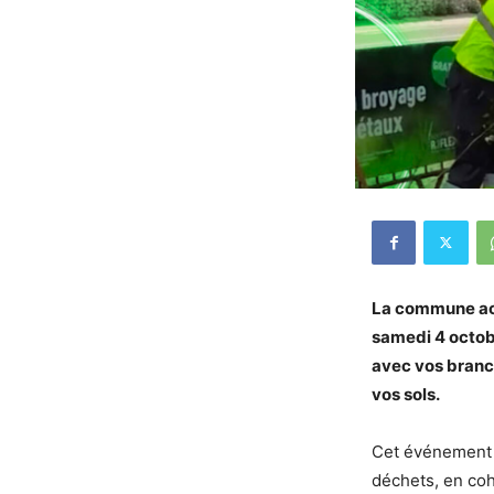
La commune acc
samedi 4 octo
avec vos branch
vos sols.
Cet événement s
déchets, en co