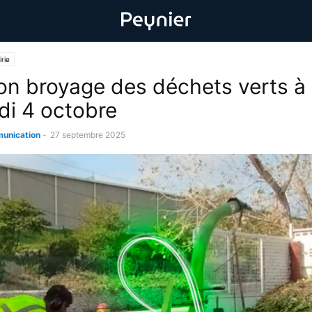
rie
on broyage des déchets verts à
di 4 octobre
unication
-
27 septembre 2025