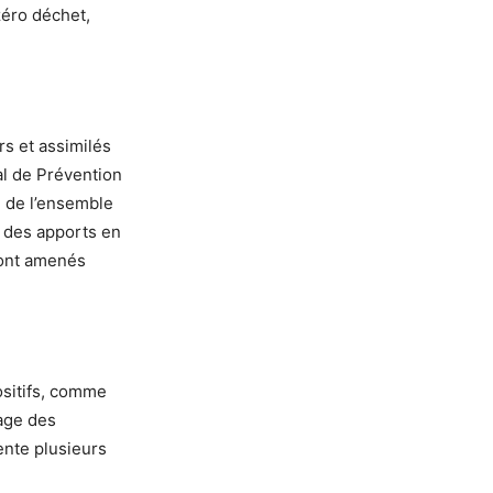
zéro déchet,
s et assimilés
al de Prévention
n de l’ensemble
 des apports en
sont amenés
ositifs, comme
yage des
ente plusieurs