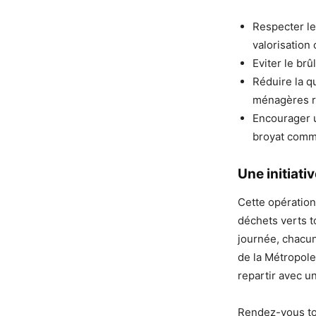
Respecter le
valorisation
Eviter le br
Réduire la q
ménagères ré
Encourager u
broyat comme
Une initiati
Cette opération
déchets verts t
journée, chacun 
de la Métropole
repartir avec un
Rendez-vous tou