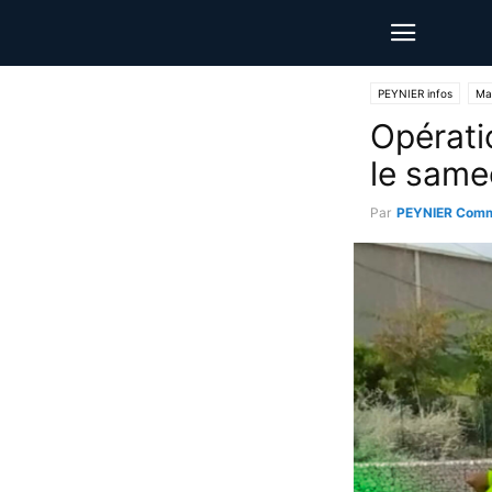
PEYNIER infos
Mai
Opérati
le same
Par
PEYNIER Comm