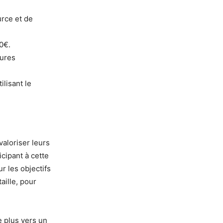
urce et de
0€.
dures
lisant le
aloriser leurs
icipant à cette
r les objectifs
aille, pour
e plus vers un