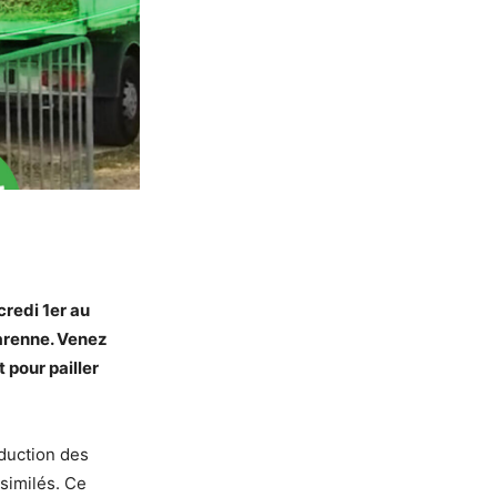
redi 1er au
Garenne. Venez
 pour pailler
éduction des
similés. Ce