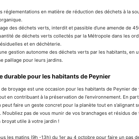
s réglementations en matière de réduction des déchets à la so
 organique.
ûlage des déchets verts, interdit et passible d’une amende de 45
uantité de déchets verts collectés par la Métropole dans les or
siduelles et en déchèterie.
ne gestion autonome des déchets verts par les habitants, en uti
 paillage pour leurs jardins.
ve durable pour les habitants de Peynier
 de broyage est une occasion pour les habitants de Peynier de v
out en contribuant à la préservation de l’environnement. En part
peut faire un geste concret pour la planète tout en s’alignant su
. N’oubliez pas de vous munir de vos branchages et résidus de t
 broyat utile à votre jardin !
s les matins (9h -13h) du 1er au 4 octobre pour faire un pas d