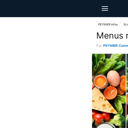
PEYNIER infos
Ec
Menus 
Par
PEYNIER Comm