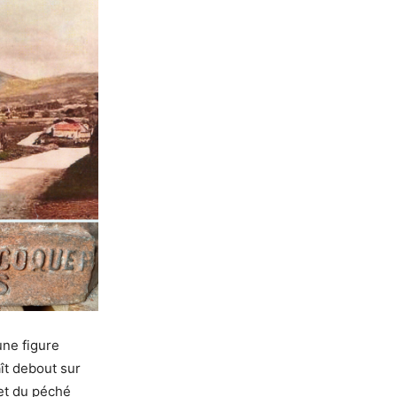
une figure
aît debout sur
et du péché