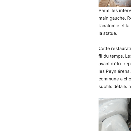
Parmi les inter
main gauche. Ré
l’anatomie et la
la statue.
Cette restaurat
fil du temps. L
avant d’être re
les Peyniérens.
commune a chois
subtils détails 