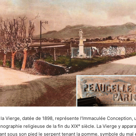
 la Vierge, datée de 1898, représente l’Immaculée Conception, 
nographie religieuse de la fin du XIXᵉ siècle. La Vierge y appar
ant sous son pied le serpent tenant la pomme, symbole du mal 