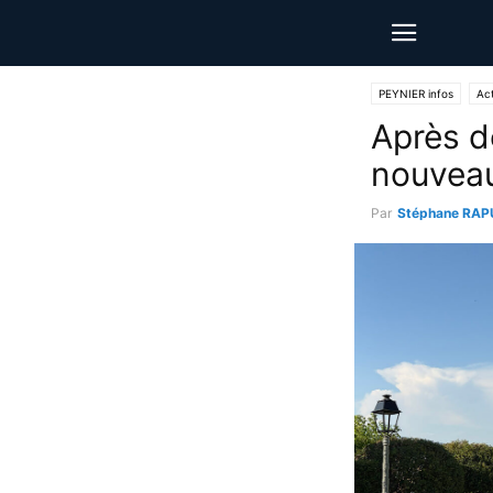
PEYNIER infos
Act
Après d
nouveau 
Par
Stéphane RAP