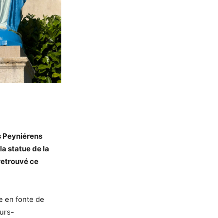
es Peyniérens
la statue de la
 retrouvé ce
ue en fonte de
eurs-