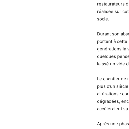
restaurateurs d
réalisée sur ce
socle.
Durant son abse
portent à cette
générations la 
quelques pensée
laissé un vide 
Le chantier de r
plus d’un siècl
altérations : c
dégradées, encr
accéléraient sa
Après une phase