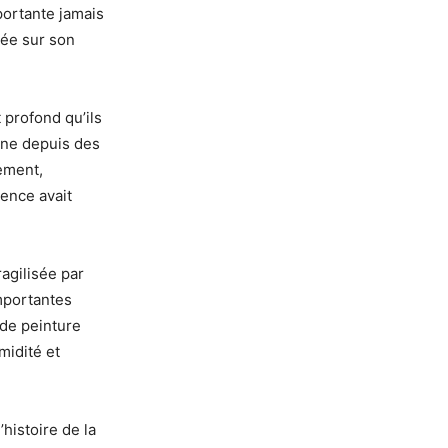
portante jamais
vée sur son
 profond qu’ils
agne depuis des
ement,
ence avait
ragilisée par
importantes
 de peinture
midité et
histoire de la