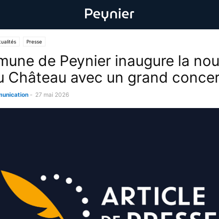
ualités
Presse
une de Peynier inaugure la nou
u Château avec un grand concert
unication
-
27 mai 2026