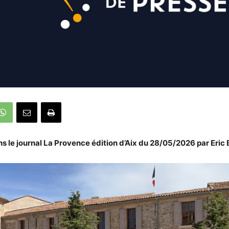
ns le journal La Provence édition d’Aix du 28/05/2026 par Eric