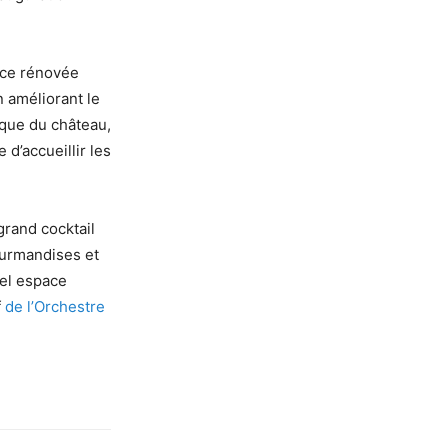
lace rénovée
n améliorant le
ique du château,
 d’accueillir les
grand cocktail
ourmandises et
el espace
f
de l’Orchestre