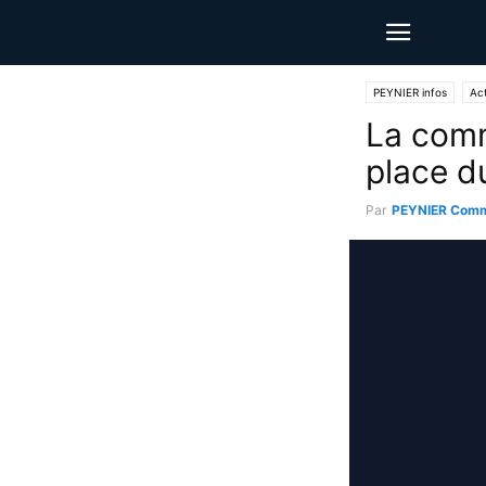
PEYNIER infos
Act
La comm
place d
Par
PEYNIER Comm