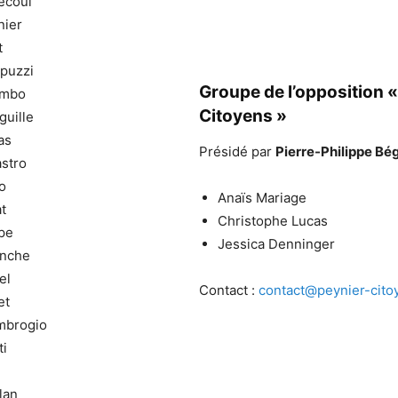
écoul
nier
t
puzzi
Groupe de l’opposition «
umbo
Citoyens »
guille
as
Présidé par
Pierre-Philippe Bé
stro
o
Anaïs Mariage
t
Christophe Lucas
pe
Jessica Denninger
anche
el
Contact :
contact@peynier-citoy
et
mbrogio
ti
lan