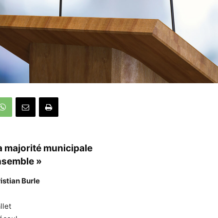
a majorité municipale
nsemble »
istian Burle
let