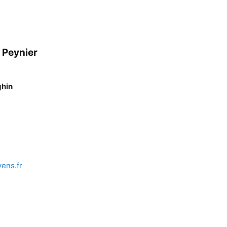
 Peynier
ghin
ens.fr