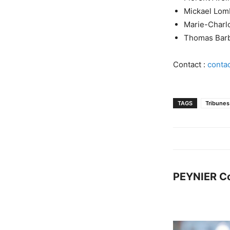
Mickael Lom
Marie-Charl
Thomas Barb
Contact :
conta
TAGS
Tribunes
PEYNIER C