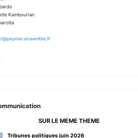
bardo
otte Kambourian
arotta
ct@peynier.ensemble.fr
ommunication
SUR LE MEME THEME
Tribunes politiques juin 2026