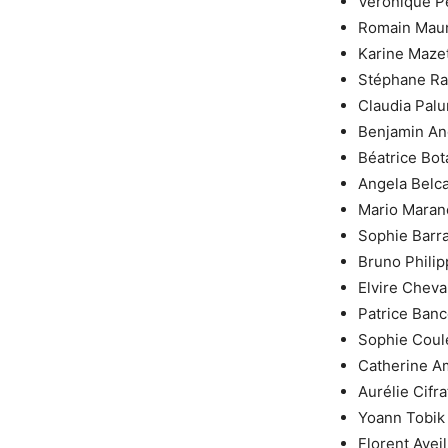
Véronique P
Romain Mau
Karine Maze
Stéphane Ra
Claudia Pal
Benjamin An
Béatrice Bot
Angela Belca
Mario Maran
Sophie Barra
Bruno Philip
Elvire Chev
Patrice Banc
Sophie Coul
Catherine A
Aurélie Cifra
Yoann Tobik
Florent Aveil