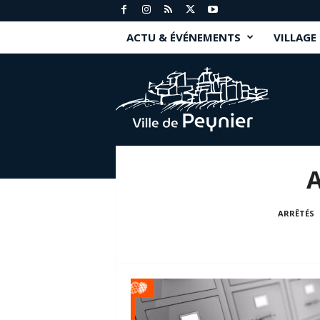
ACTU & ÉVÉNEMENTS
VILLAGE
P
e
y
n
i
e
r
.
f
r
ARRÊTÉS