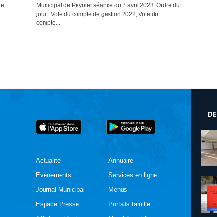
re
Municipal de Peynier séance du 7 avril 2023. Ordre du
jour : Vote du compte de gestion 2022, Vote du
compte...
DE
Actualité
Annuaire
Evénements
Services en ligne
Journal Municipal
Menus
Espace Presse
Portails famille