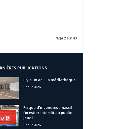
Page 2 sur 43
RNIÈRES PUBLICATIONS
Il y a un an… la médiathèque
6 août 2026
Risque d’incendies : massif
forestier interdit au public
jeudi
6 août 2026