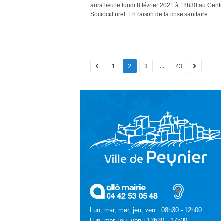
aura lieu le lundi 8 février 2021 à 18h30 au Cent
Socioculturel. En raison de la crise sanitaire...
...
1
2
3
43
Lun, mar, mer, jeu, ven : 08h30 - 12h00
Lun, mer, jeu, ven : 13h30 - 17h30