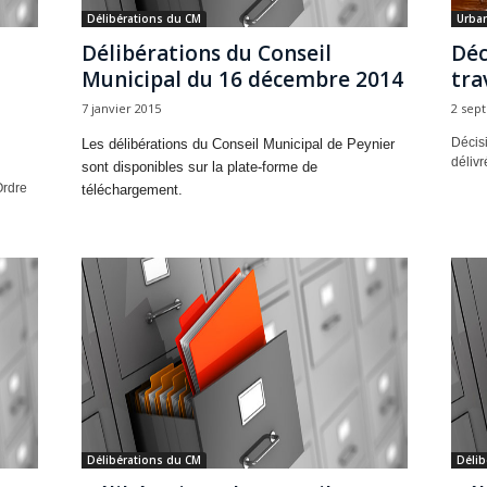
Délibérations du CM
Urba
Délibérations du Conseil
Déc
Municipal du 16 décembre 2014
tra
7 janvier 2015
2 sep
Décisi
Les délibérations du Conseil Municipal de Peynier
déliv
sont disponibles sur la plate-forme de
Ordre
téléchargement.
Délibérations du CM
Délib