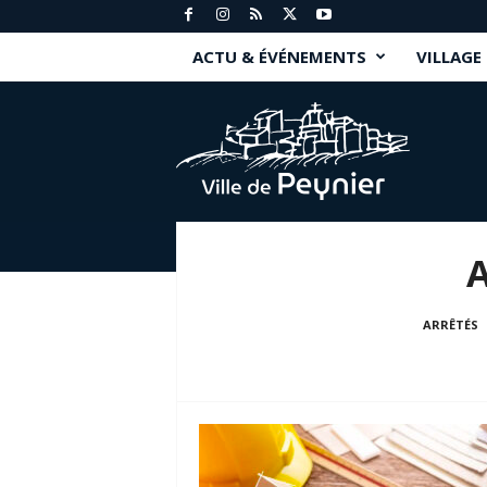
ACTU & ÉVÉNEMENTS
VILLAGE
P
e
y
n
i
e
r
.
f
r
ARRÊTÉS