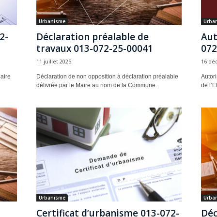
Urbanisme
Urba
2-
Déclaration préalable de
Aut
travaux 013-072-25-00041
072
11 juillet 2025
16 dé
Maire
Déclaration de non opposition à déclaration préalable
Autori
délivrée par le Maire au nom de la Commune.
de l’Et
Urbanisme
Urba
Certificat d’urbanisme 013-072-
Déc