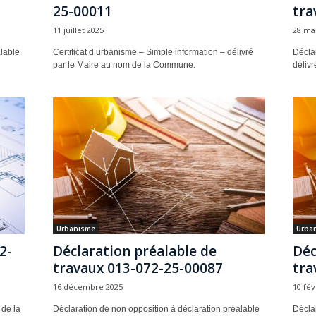
25-00011
tra
11 juillet 2025
28 ma
lable
Certificat d’urbanisme – Simple information – délivré
Déclar
par le Maire au nom de la Commune.
déliv
Urbanisme
Urba
2-
Déclaration préalable de
Déc
travaux 013-072-25-00087
tra
16 décembre 2025
10 fév
 de la
Déclaration de non opposition à déclaration préalable
Déclar