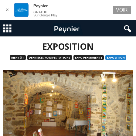
Peynier
✕
VOIR
GRATUIT
Sur Google Play
EXPOSITION
BIENTÔT
DERNIÈRES MANIFESTATIONS
EXPO PERMANENTE
EXPOSITION