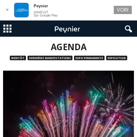
Peynier
✕
VOIR
GRATUIT
Sur Google Play
AGENDA
BIENTÔT
DERNIÈRES MANIFESTATIONS
EXPO PERMANENTE
EXPOSITION