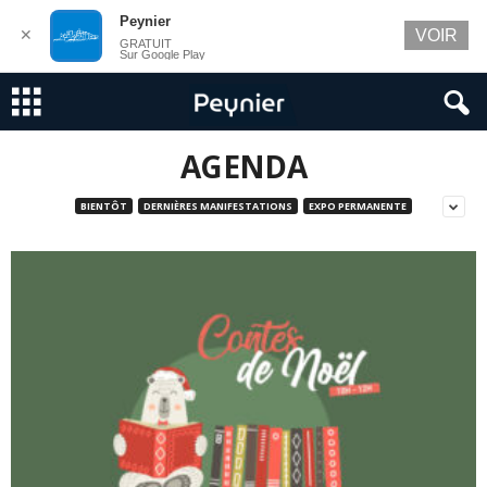
Peynier
✕
VOIR
GRATUIT
Sur Google Play
AGENDA
BIENTÔT
DERNIÈRES MANIFESTATIONS
EXPO PERMANENTE