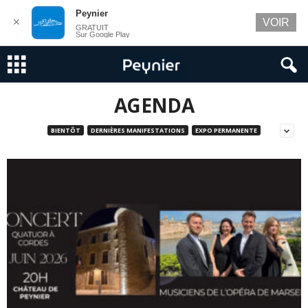
Peynier
✕
VOIR
GRATUIT
Sur Google Play
AGENDA
BIENTÔT
DERNIÈRES MANIFESTATIONS
EXPO PERMANENTE