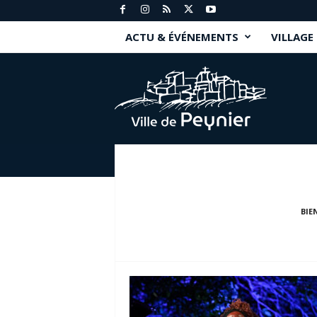
ACTU & ÉVÉNEMENTS
VILLAGE
P
e
y
n
i
e
r
.
f
r
BIE