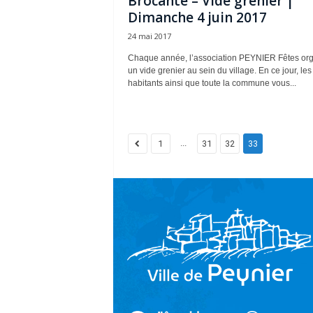
Brocante – Vide grenier |
Dimanche 4 juin 2017
24 mai 2017
Chaque année, l’association PEYNIER Fêtes or
un vide grenier au sein du village. En ce jour, les
habitants ainsi que toute la commune vous...
...
1
31
32
33