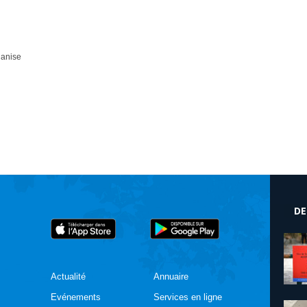
ganise
DE
Actualité
Annuaire
Evénements
Services en ligne