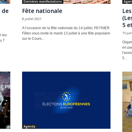
Dernières manifestations
Agen
 de
Fête nationale
Les
(Le
8 juillet 2021
5 et
A l’occasion de la fête nationale du 14 juillet, PEYNIER
15 jui
Fêtes vous invite le mardi 13 juillet à une fête populaire
r les
sur le Cours...
u 7
Organ
en par
l'asso
5...
Agenda