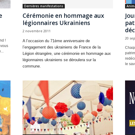
Dernières manifestations
Anim
e
Cérémonie en hommage aux
Jou
légionnaires Ukrainiens
pat
déc
2 novembre 2011
20 se
nd !
A l’occasion du 71ème anniversaire de
 vous
l’engagement des ukrainiens de France de la
Chaqu
...
patrim
Légion étrangère, une cérémonie en hommage aux
redéco
légionnaires ukrainiens se déroulera sur la
le savo
commune.