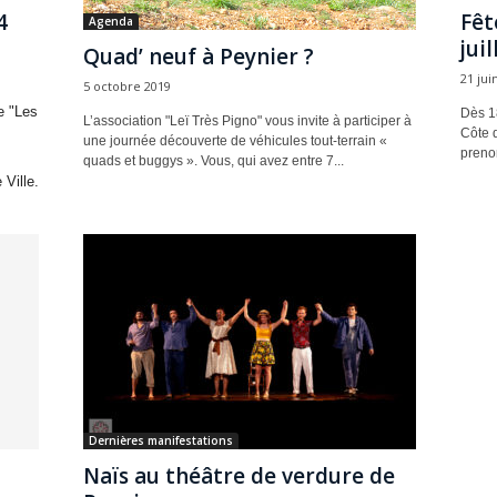
4
Fêt
Agenda
juil
Quad’ neuf à Peynier ?
21 jui
5 octobre 2019
e "Les
Dès 18
L’association "Leï Très Pigno" vous invite à participer à
Côte d
une journée découverte de véhicules tout-terrain «
prenon
quads et buggys ». Vous, qui avez entre 7...
 Ville.
Dernières manifestations
Naïs au théâtre de verdure de