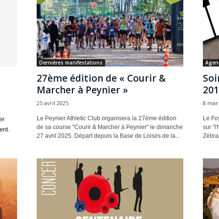
Dernières manifestations
Agen
27ème édition de « Courir &
Soi
Marcher à Peynier »
201
25 avril 2025
8 mar
Le Peynier Athletic Club organisera la 27ème édition
Le Fo
er
de sa course "Courir & Marcher à Peynier" le dimanche
sur "l
ent.
27 avril 2025. Départ depuis la Base de Loisirs de la...
Zébra