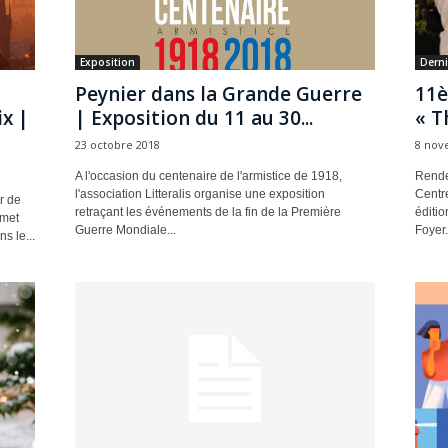
Exposition
Derni
Peynier dans la Grande Guerre
11è
x |
| Exposition du 11 au 30...
« T
23 octobre 2018
8 nov
A l'occasion du centenaire de l'armistice de 1918,
Rende
l'association Litteralis organise une exposition
Centr
r de
retraçant les événements de la fin de la Première
éditio
rmet
Guerre Mondiale...
Foyer.
s le...