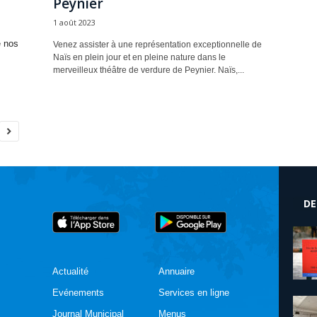
Peynier
1 août 2023
e nos
Venez assister à une représentation exceptionnelle de
Naïs en plein jour et en pleine nature dans le
merveilleux théâtre de verdure de Peynier. Naïs,...
DE
Actualité
Annuaire
Evénements
Services en ligne
Journal Municipal
Menus