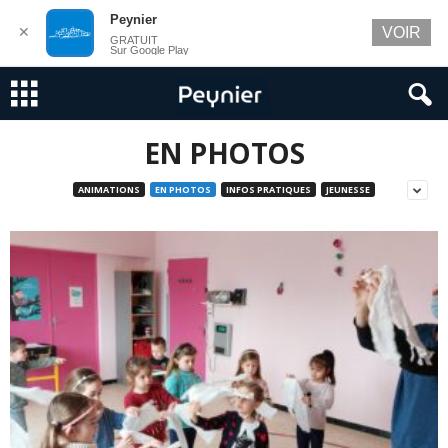
Peynier
✕
VOIR
GRATUIT
Sur Google Play
EN PHOTOS
ANIMATIONS
EN PHOTOS
INFOS PRATIQUES
JEUNESSE