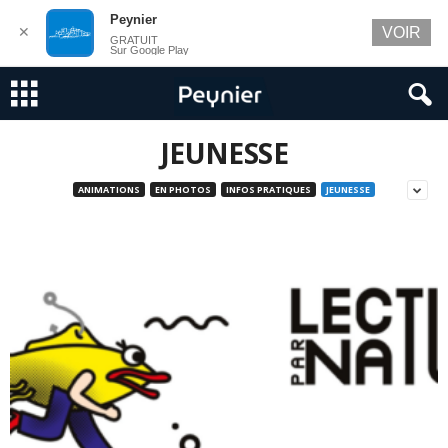
Peynier
✕
VOIR
GRATUIT
Sur Google Play
JEUNESSE
ANIMATIONS
EN PHOTOS
INFOS PRATIQUES
JEUNESSE