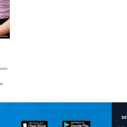
cours
me
DE