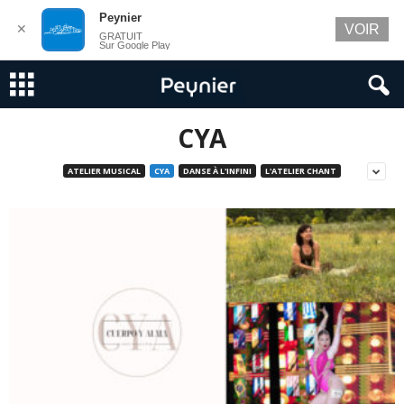
Peynier
✕
VOIR
GRATUIT
Sur Google Play
CYA
ATELIER MUSICAL
CYA
DANSE À L'INFINI
L'ATELIER CHANT