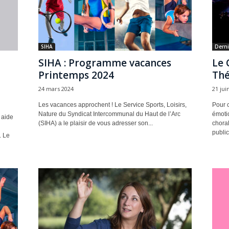
SIHA
Derni
SIHA : Programme vacances
Le 
Printemps 2024
Thé
24 mars 2024
21 jui
Les vacances approchent ! Le Service Sports, Loisirs,
Pour c
Nature du Syndicat Intercommunal du Haut de l’Arc
émoti
 aide
(SIHA) a le plaisir de vous adresser son...
chora
public
. Le