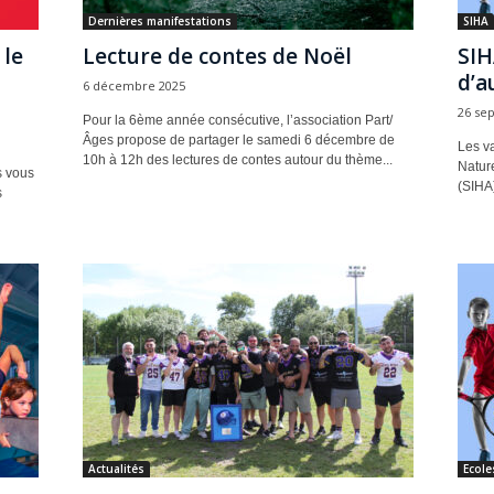
Dernières manifestations
SIHA
 le
Lecture de contes de Noël
SIH
d’a
6 décembre 2025
26 se
Pour la 6ème année consécutive, l’association Part/
Âges propose de partager le samedi 6 décembre de
Les va
10h à 12h des lectures de contes autour du thème...
Natur
s vous
(SIHA)
s
Actualités
Ecole