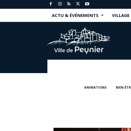
ACTU & ÉVÉNEMENTS
VILLAGE
P
e
y
n
i
e
r
.
f
r
ANIMATIONS
BIEN-ÊTR