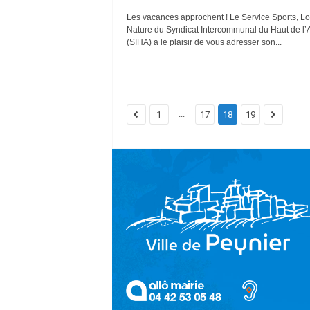
Les vacances approchent ! Le Service Sports, Loi
Nature du Syndicat Intercommunal du Haut de l’
(SIHA) a le plaisir de vous adresser son...
...
1
17
18
19