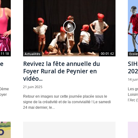
:11:18
00:01:42
Actualités
Ecole
de
Revivez la fête annuelle du
SIH
Foyer Rural de Peynier en
202
vidéo...
14 jui
21 juin 2025
10ème
Les g
oyer
Loisi
Retour en images sur cette journée placée sous le
l’Arc 
signe de la créativité et de la convivialité ! Le samedi
24 mai dernier, le...