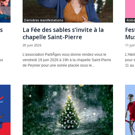
Dernières manifestations
Ateli
s
La Fée des sables s’invite à la
Fes
chapelle Saint-Pierre
Mus
20 juin 2026
11 jui
L'association Part/Âges vous donne rendez-vous le
L’Ate
us
vendredi 19 juin 2026 à 19h à la chapelle Saint-Pierre
pour s
de Peynier pour une soirée placée sous le...
11 au 