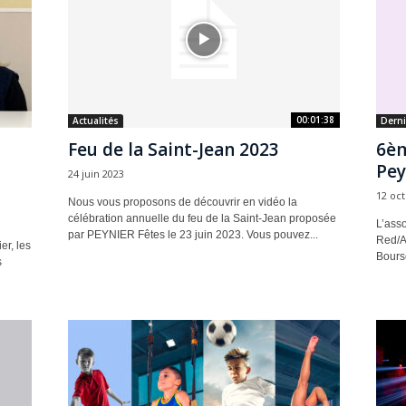
00:01:38
Actualités
Derni
Feu de la Saint-Jean 2023
6èm
Pey
24 juin 2023
12 oc
Nous vous proposons de découvrir en vidéo la
célébration annuelle du feu de la Saint-Jean proposée
L’asso
par PEYNIER Fêtes le 23 juin 2023. Vous pouvez...
Red/Ac
er, les
Bourse
s