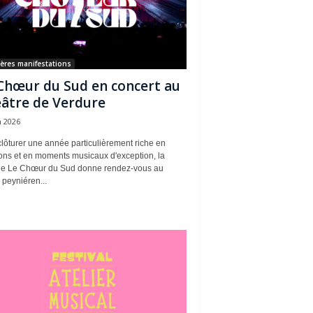
ères manifestations
Chœur du Sud en concert au
âtre de Verdure
n 2026
lôturer une année particulièrement riche en
ons et en moments musicaux d'exception, la
le Le Chœur du Sud donne rendez-vous au
 peyniéren...