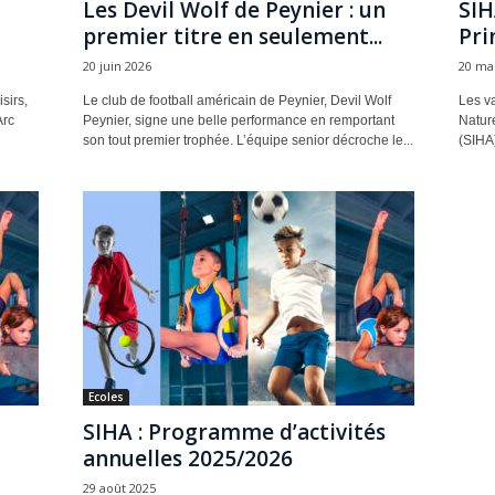
Les Devil Wolf de Peynier : un
SIH
premier titre en seulement...
Pri
20 juin 2026
20 ma
sirs,
Le club de football américain de Peynier, Devil Wolf
Les va
Arc
Peynier, signe une belle performance en remportant
Natur
son tout premier trophée. L’équipe senior décroche le...
(SIHA)
Ecoles
SIHA : Programme d’activités
annuelles 2025/2026
29 août 2025