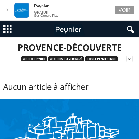
Peynier
✕
VOIR
GRATUIT
Sur Google Play
PROVENCE-DÉCOUVERTE
AIKIDO PEYNIER
ARCHERS DU VERDALAÏ
BOULE PEYNIÉRENNE
Aucun article à afficher