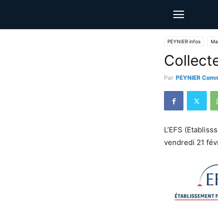
PEYNIER infos
Mai
Collect
Par
PEYNIER Comm
L’EFS (Etabliss
vendredi 21 fév