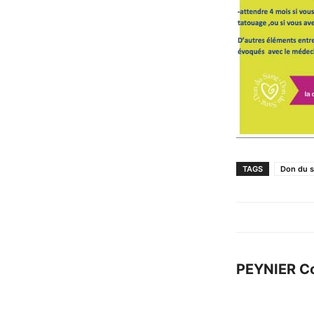
TAGS
Don du 
PEYNIER C