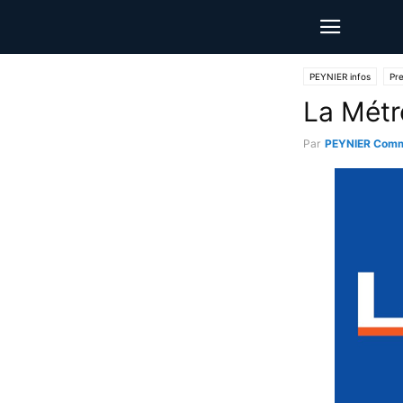
PEYNIER infos
Pr
La Métro
Par
PEYNIER Comm