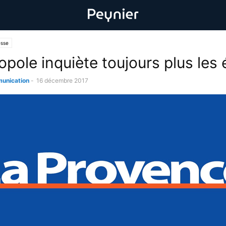
esse
pole inquiète toujours plus les 
unication
-
16 décembre 2017