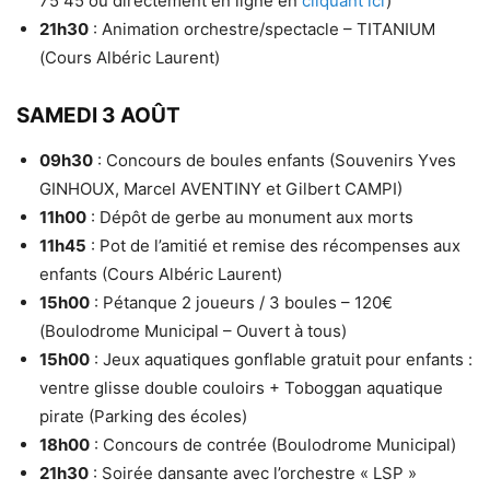
75 45 ou directement en ligne en
cliquant ici
)
21h30
: Animation orchestre/spectacle – TITANIUM
(Cours Albéric Laurent)
SAMEDI 3 AOÛT
09h30
: Concours de boules enfants (Souvenirs Yves
GINHOUX, Marcel AVENTINY et Gilbert CAMPI)
11h00
: Dépôt de gerbe au monument aux morts
11h45
: Pot de l’amitié et remise des récompenses aux
enfants (Cours Albéric Laurent)
15h00
: Pétanque 2 joueurs / 3 boules – 120€
(Boulodrome Municipal – Ouvert à tous)
15h00
: Jeux aquatiques gonflable gratuit pour enfants :
ventre glisse double couloirs + Toboggan aquatique
pirate (Parking des écoles)
18h00
: Concours de contrée (Boulodrome Municipal)
21h30
: Soirée dansante avec l’orchestre « LSP »