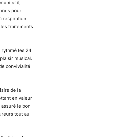
municatif,
fonds pour
a respiration
les traitements
t rythmé les 24
plaisir musical.
de convivialité
sirs de la
ttant en valeur
 assuré le bon
ureurs tout au