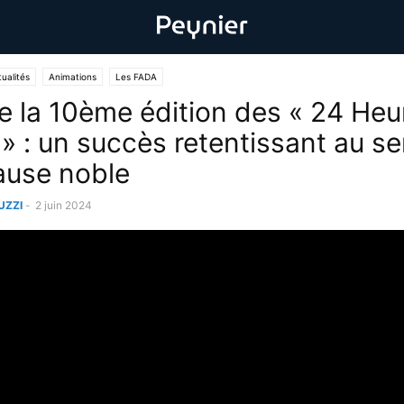
ualités
Animations
Les FADA
e la 10ème édition des « 24 Heu
 » : un succès retentissant au se
ause noble
UZZI
-
2 juin 2024