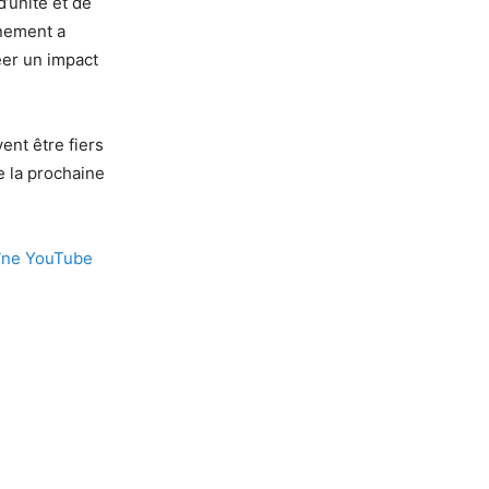
’unité et de
énement a
éer un impact
vent être fiers
e la prochaine
îne YouTube