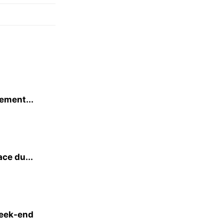
lement...
ace du...
week-end