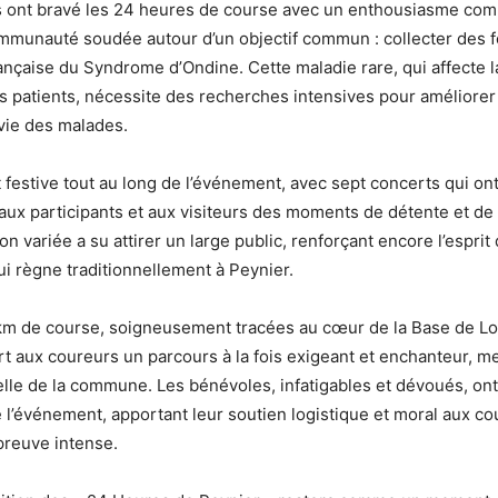
s ont bravé les 24 heures de course avec un enthousiasme com
mmunauté soudée autour d’un objectif commun : collecter des 
rançaise du Syndrome d’Ondine. Cette maladie rare, qui affecte l
 patients, nécessite des recherches intensives pour améliorer 
 vie des malades.
t festive tout au long de l’événement, avec sept concerts qui on
 aux participants et aux visiteurs des moments de détente et de 
 variée a su attirer un large public, renforçant encore l’esprit 
ui règne traditionnellement à Peynier.
km de course, soigneusement tracées au cœur de la Base de Loi
rt aux coureurs un parcours à la fois exigeant et enchanteur, me
elle de la commune. Les bénévoles, infatigables et dévoués, ont
l’événement, apportant leur soutien logistique et moral aux co
preuve intense.