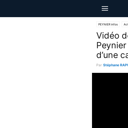
PEYNIER infos
Act
Vidéo d
Peynier
d’une c
Par
Stéphane RAP