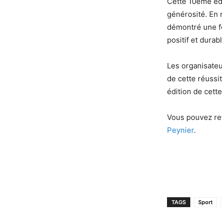
Cette 10ème éd
générosité. En 
démontré une fo
positif et durabl
Les organisateu
de cette réussit
édition de cett
Vous pouvez re
Peynier
.
TAGS
Sport