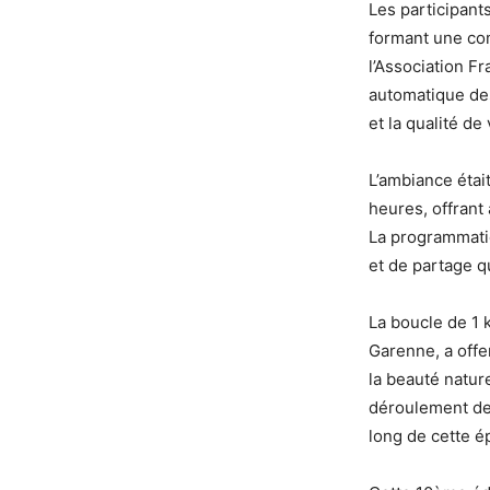
Les participant
formant une co
l’Association F
automatique des
et la qualité de
L’ambiance étai
heures, offrant
La programmation
et de partage q
La boucle de 1 
Garenne, a offe
la beauté natur
déroulement de 
long de cette é