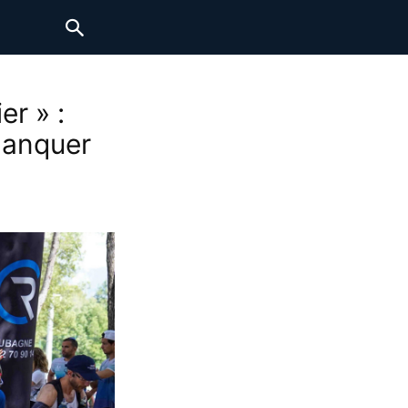
r » :
manquer