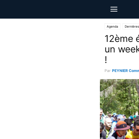
Agenda
Dernières
12ème é
un week
!
Par
PEYNIER Comm