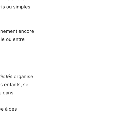
ris ou simples
énement encore
lle ou entre
ivités
organise
s enfants, se
e dans
sée à des