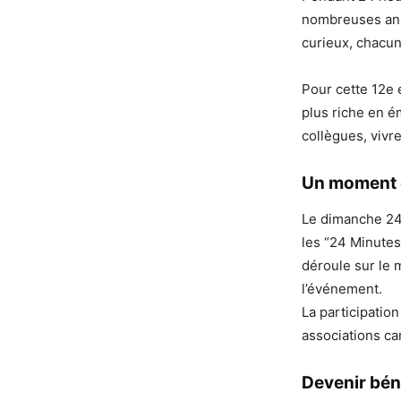
nombreuses anim
curieux, chacun
Pour cette 12e é
plus riche en é
collègues, viv
Un moment d
Le dimanche 24 
les “24 Minutes
déroule sur le 
l’événement.
La participation
associations ca
Devenir bén